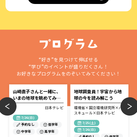
“好き”を見つけて伸ばせる
“学び”のイベントが盛りだくさん！
お好きなプログラムをのぞいてみてください！
山崎直子さんと一緒に、
地球調査員！宇宙から地
ス
いまの地球を眺めてみよ
球の今を読み解こう
う。（宇宙飛行士トーク
ビ
日本テレビ
環境省×国立環境研究所×バ
ショー）
スキュール×日本テレビ
7/26(日)
7/25(土)
予約なし
低学年
7/26(日)
中学年
高学年
予約なし
低学年