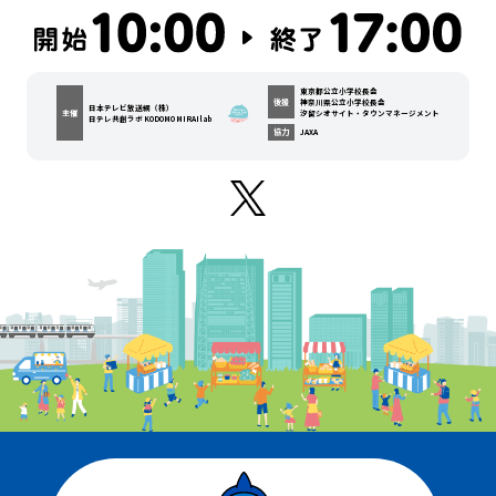
東京都公立小学校長会
後援
神奈川県公立小学校長会
日本テレビ放送網（株）
主催
汐留シオサイト・タウンマネージメント
日テレ共創ラボ KODOMO MIRAI lab
協力
JAXA