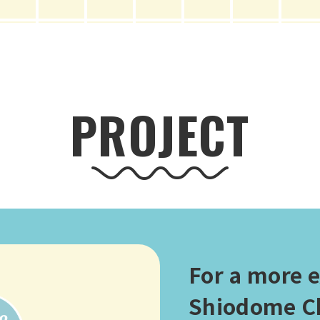
PROJECT
For a more e
Shiodome Ch