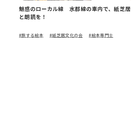
魅惑のローカル線 水郡線の車内で、紙芝居
と朗読を！
#旅する絵本
#紙芝居文化の会
#絵本専門士