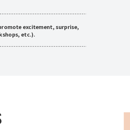
promote excitement, surprise,
shops, etc.).
s