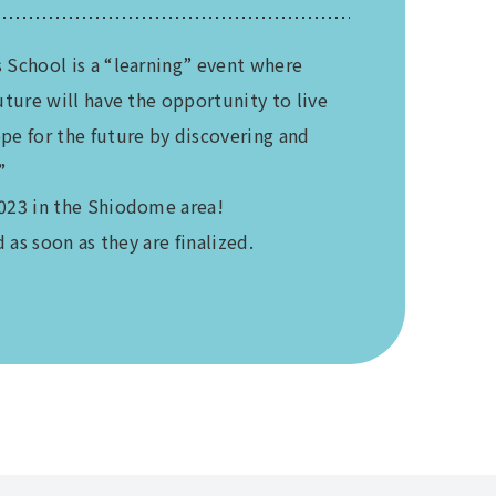
 School is a “learning” event where
uture will have the opportunity to live
e for the future by discovering and
”
023 in the Shiodome area!
d as soon as they are finalized.