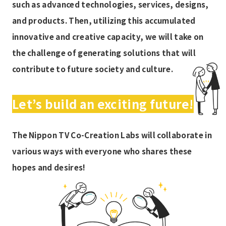
such as advanced technologies, services, designs,
#インパクト宣言
#インパクト投資
and products. Then, utilizing this accumulated
#インパクト測定マネジメント
innovative and creative capacity, we will take on
the challenge of generating solutions that will
#インパクト測定・マネジメント
contribute to future society and culture.
#カラフルウィークエンド
#クリエイター支援
Let’s build an exciting future!
#ショートドラマ
#ジャパンモビリティショー
The Nippon TV Co-Creation Labs will collaborate in
#スタートアップ投資
#スリープテック
various ways with everyone who shares these
#ダイバーシティ
#ダンスデー
#デジタルツイン
hopes and desires!
#デジタル絵本
#バカチンガー
#ヒルナンデス
#ボリュメトリック
#ポストISS