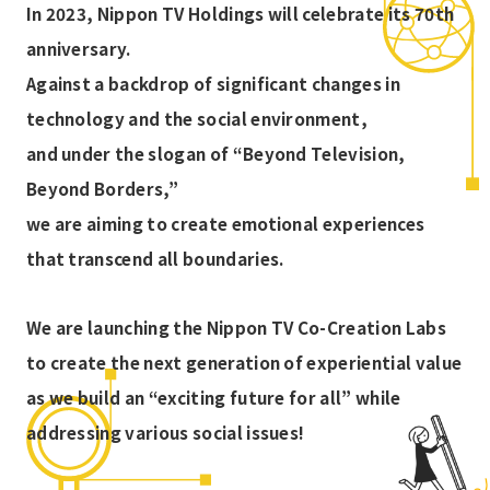
In 2023, Nippon TV Holdings will celebrate its 70th
#JMS2023
#JO1
#KAMISHIBAI
anniversary.
Against a backdrop of significant changes in
#Maker Faire
#Maker Faire Tokyo
#MFT
technology and the social environment,
#MFT2023
#MIRAISPEAKER
and under the slogan of “Beyond Television,
Beyond Borders,”
#NIHONBASHI SPACE WEEK
#NipponTV
we are aiming to create emotional experiences
#SENSORS
#SOCIAL IMPACT LAB
that transcend all boundaries.
#sushitechtokyo
#SXSW
#SXSW2023
We are launching the Nippon TV Co-Creation Labs
to create the next generation of experiential value
#SXSW2024
#SXSW2025
#TerraCaster
as we build an “exciting future for all” while
#TheDanceDay ボリュメトリック
#TikTok
addressing various social issues!
#TOKYO NODE
#TOKYO NODE OPEN LAB