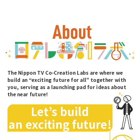
#CEDEC
#CEDEC2023
#CM
#Colorfulweekend
#CREATIVE LIVING lab
#DCEXPO
#DE＆I
#FREEDOM
#FUTURECRAFTS
#FutureCrafts
#GOKKO
#GORAKURASHI
#HOSPO
The Nippon TV Co-Creation Labs are where we
build an “exciting future for all” together with
#HOUSEKEEPINGCLUB
#IMM
#InterBEE
you,
serving as a launching pad for ideas about
the near future!
#ISA
#ISS
#ISS. 国際宇宙ステーション
Let’s build
#J-SPARC
#J-SPARC祭り2025
an exciting future!
#Japanmobilityshow
#JAXA
#JMS