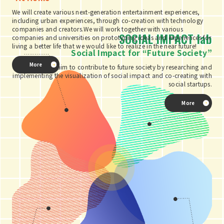
We will create various next-generation entertainment experiences,
including urban experiences, through co-creation with technology
#日テレ宇宙博
#日本橋
#映像クリエイター
companies and creators.We will work together with various
SOCIAL IMPACT lab
companies and universities on prototyping ideas and experiences for
living a better life that we would like to realize in the near future!
#月面ワンダー
#有人宇宙ビジネスサミット
Social Impact for “Future Society”
More
We aim to contribute to future society by researching and
#杉上佐智枝
#松松亮吾
#汐留
implementing the visualization of social impact and co-creating with
social startups.
#汐留サマースクール
#浦野モモ
#環境
More
#産業能率大学
#睡眠朗読
#神奈川宇宙サミット
#移動エンタメ
#紙芝居文化の会
#絵本専門士
#絵本読み聞かせ
#縦型ショートドラマ
#縦型動画
#虎ノ門
#虎ノ門ヒルズカフェ