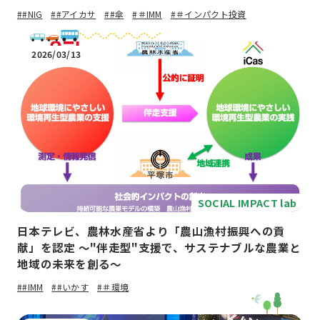
##NIG
##アイカサ
##傘
#＃IMM
#＃インパクト投資
2026/03/13
SOCIAL IMPACT lab
日本テレビ、農林水産省より「農山漁村振興への貢
献」を認定 〜"伴走型"支援で、サステナブルな農業と
地域の未来を創る〜
##IMM
##いかす
#＃環境