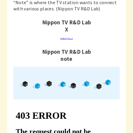
“Note” is where the TV station wants to connect
with various places. (Nippon TV R&D Lab)
Nippon TV R&D Lab
X
Tweets by ntv_rd
Nippon TV R&D Lab
note