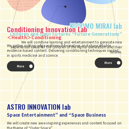
#衛星データ
#衛星画像
#読み寝かせ
#読み聞かせ
#豊田紡織
#辻岡義堂
KODOMO MIRAI lab
Conditioning
Innovation Lab
#集まれMy宇宙
#＃IMM
#＃インパクト投資
Children and their Futures “Future Generations”
＜Health＞Conditioning
We will combine learning and entertainment to generate new
We gather cutting-edge wellness information and share reliable,
#＃環境
#ＦＢＳ
experiential value for the children of the Alpha Generation and their
evidence-based content. Delivering conditioning techniques rooted
futures.
in sports medicine and science.
More
More
ASTRO INNOVATION lab
Space Entertainment” and “Space Business
We will create new awe-inspiring experiences and content focused on
the theme of “Outer Space”