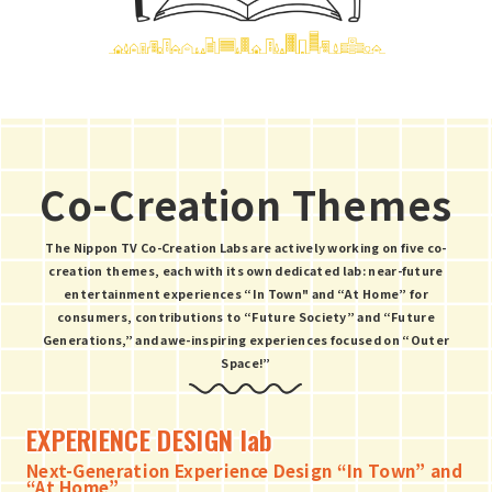
#メイカーフェア
#モビリティショー
#世界睡眠の日
#共創
#共創ラボ
#北海道宇宙サミット
#地上波NG
#夏休み
Co-Creation Themes
#多様性
#好きで未来をつくろう
#学び
The Nippon TV Co-Creation Labs are actively working on five co-
#宇宙
#宇宙の日
#宇宙は自由だ
creation themes, each with its own dedicated lab: near-future
entertainment experiences “In Town" and “At Home” for
#宇宙アナウンサー
#宇宙ビジネス
consumers, contributions to “Future Society” and “Future
Generations,” and awe-inspiring experiences focused on “Outer
Space!”
#宇宙ビジネス事務局
#宙ジロー
#宙ステージ
#宙フェス
#小学生
#山崎直子
EXPERIENCE DESIGN lab
Next-Generation Experience Design “In Town” and
#旅する絵本
#日テレ共創ラボ
#日テレ宇宙DAY
“At Home”