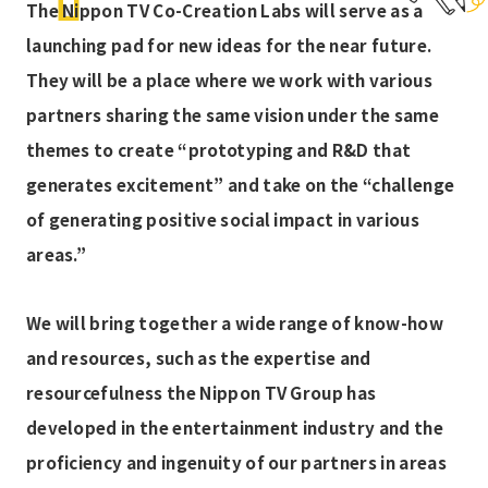
The Nippon TV Co-Creation Labs will serve as a
launching pad for new ideas for the near future.
#tokyonode
#TOKYONODE
They will be a place where we work with various
#TOKYONODELAB
#volumetric
#Vook
partners sharing the same vision under the same
themes to create “prototyping and R&D that
#XR
#ZAKONE
#いかす
#うみスケ
generates excitement” and take on the “challenge
#きぼう
#きぼう有償利用制度
of generating positive social impact in various
areas.”
#ぐんま国際アカデミー
#こども
#ごっこ倶楽部
We will bring together a wide range of know-how
#アイカサ
#アナウンサー
#アフタートーク
and resources, such as the expertise and
#アマモサミット
#イベント
#インテージ
resourcefulness the Nippon TV Group has
developed in the entertainment industry and the
#インパクトスタートアップ
#インパクトレポート
proficiency and ingenuity of our partners in areas