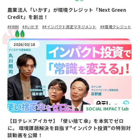
農業法人「いかす」が環境クレジット「Next Green
Credit」を創出！
##IMM
##いかす
##インパクト測定マネジメント
##環境クレジット
2026/03/18
SOCIAL IMPACT lab
【日テレ×アイカサ】「使い捨て傘」を本気でゼロ
に。 環境課題解決を目指す"インパクト投資"の特別対
談動画を公開！