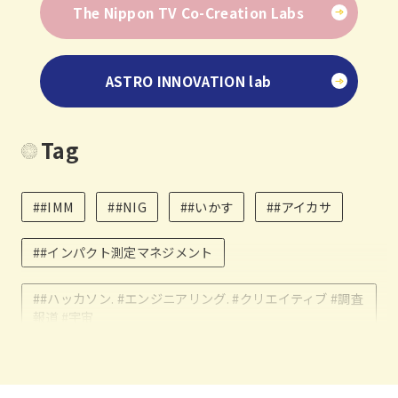
The Nippon TV Co-Creation Labs
ASTRO INNOVATION lab
Tag
##IMM
##NIG
##いかす
##アイカサ
##インパクト測定マネジメント
##ハッカソン. #エンジニアリング. #クリエイティブ #調査
報道 #宇宙
##傘
##環境クレジット
#109lab
#AxLab